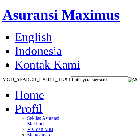
Asuransi Maximus
English
Indonesia
Kontak Kami
MOD_SEARCH_LABEL_TEXT
Home
Profil
Sekilas Asuransi
Maximus
Visi dan Misi
Manajemen