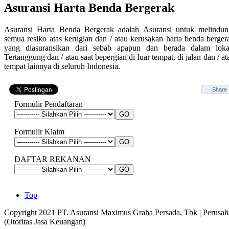
Asuransi Kecelakaan Diri
Asuransi Harta Benda Bergerak
Asuransi Harta Benda
Bergerak
Asuransi Harta Benda Bergerak adalah Asuransi untuk melindun
Asuransi Pekerja
semua resiko atas kerugian dan / atau kerusakan harta benda berger
Asuransi Kewajiban
yang diasuransikan dari sebab apapun dan berada dalam loka
Asuransi Tanggung Gugat
Tertanggung dan / atau saat bepergian di luar tempat, di jalan dan / at
Produk
tempat lainnya di seluruh Indonesia.
Asuransi Tanggung Gugat
Publik
Asuransi Profesi
Share
Asuransi Tanggung Gugat
Majikan
Formulir Pendaftaran
Asuransi Jaminan Pemilik
Proyek
Formulir Klaim
DAFTAR REKANAN
Top
Copyright 2021 PT. Asuransi Maximus Graha Persada, Tbk | Perusaha
(Otoritas Jasa Keuangan)