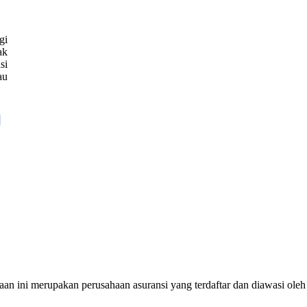
gi
ak
si
au
an ini merupakan perusahaan asuransi yang terdaftar dan diawasi ole