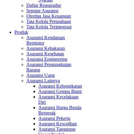
Daftar Reasuradur
Seputar Asuransi
Otoritas Jasa Keuangan
Tata Kelola Perusahaan
Tata Kelola Terintegrasi
Produk
Asuransi Kendaraan
Bermotor
Asuransi Kebakaran
Asuransi Kesehatan
Asuransi Engineering
Asuransi Pengangkutan
Barang
Asuransi Uang
Asuransi Lainnya
Asuransi Kebongkaran
Asuransi Gempa Bumi
Asuransi Kecelakaan
Diri
Asuransi Harga Benda
Bergerak
Asuransi Pekerja
Asuransi Kewajiban
Asuransi Tanggung