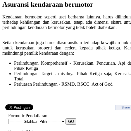
Asuransi Kecelakaan Diri
Asuransi kendaraan bermotor
Asuransi Harta Benda
Bergerak
Kendaraan bermotor, seperti aset berharga lainnya, harus dilindun
Asuransi Pekerja
terhadap kehilangan dan kerusakan, tetapi ada dimensi ekstra unt
Asuransi Kewajiban
perlindungan kendaraan bermotor yang tidak boleh diabaikan.
Asuransi Tanggung Gugat
Produk
Asuransi Tanggung Gugat
Setiap kendaraan juga harus diasuransikan terhadap kewajiban huk
Publik
untuk kerusakan properti dan cedera kepada pihak ketiga. Ka
Asuransi Profesi
melindungi pemilik kendaraan dengan:
Asuransi Tanggung Gugat
Majikan
Perlindungan Komprehensif - Kerusakan, Pencurian, Api d
Asuransi Jaminan Pemilik
Pihak Ketiga
Proyek
Perlindungan Target - misalnya Pihak Ketiga saja; Kerusak
Total
Perluasan Perlindungan - RSMD, RSCC, Act of God
Share
Formulir Pendaftaran