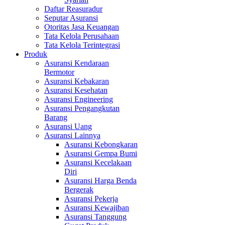
Daftar Reasuradur
Seputar Asuransi
Otoritas Jasa Keuangan
Tata Kelola Perusahaan
Tata Kelola Terintegrasi
Produk
Asuransi Kendaraan
Bermotor
Asuransi Kebakaran
Asuransi Kesehatan
Asuransi Engineering
Asuransi Pengangkutan
Barang
Asuransi Uang
Asuransi Lainnya
Asuransi Kebongkaran
Asuransi Gempa Bumi
Asuransi Kecelakaan
Diri
Asuransi Harga Benda
Bergerak
Asuransi Pekerja
Asuransi Kewajiban
Asuransi Tanggung