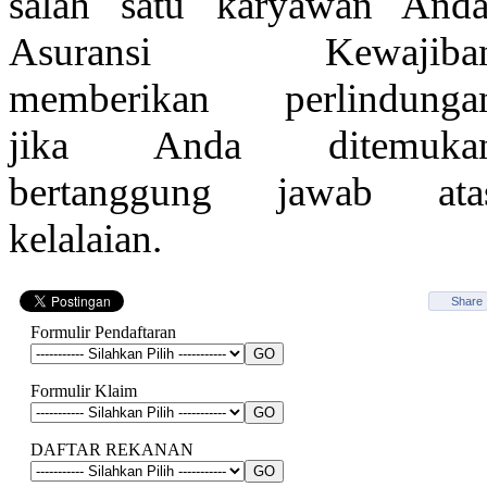
salah satu karyawan Anda
Asuransi Kewajiba
memberikan perlindunga
jika Anda ditemuka
bertanggung jawab ata
kelalaian.
Share
Formulir Pendaftaran
Formulir Klaim
DAFTAR REKANAN