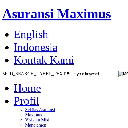
Asuransi Maximus
English
Indonesia
Kontak Kami
MOD_SEARCH_LABEL_TEXT
Home
Profil
Sekilas Asuransi
Maximus
Visi dan Misi
Manajemen